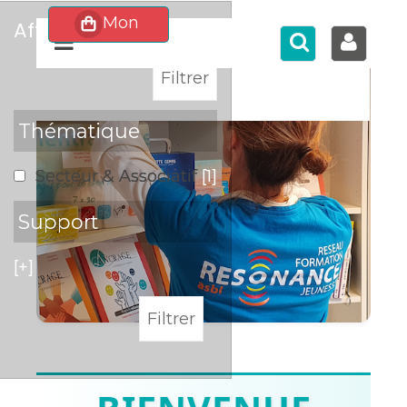
affiner
>
Thématique
Secteur & Associatif
[1]
Support
[+]