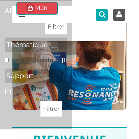
affiner
>
Thématique
Enjeux Sociétaux
[1]
Support
[+]