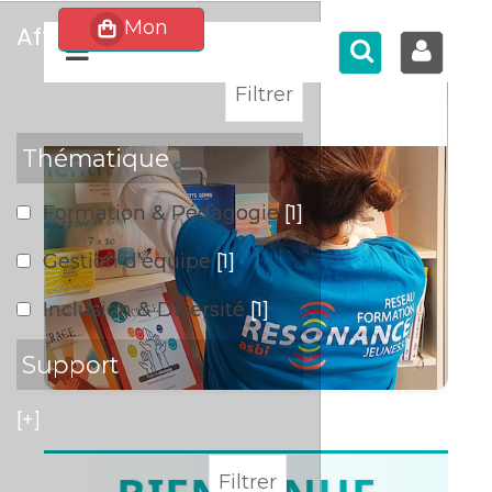
affiner
>
Thématique
Formation & Pédagogie
[1]
Gestion d’équipe
[1]
Inclusion & Diversité
[1]
Support
[+]