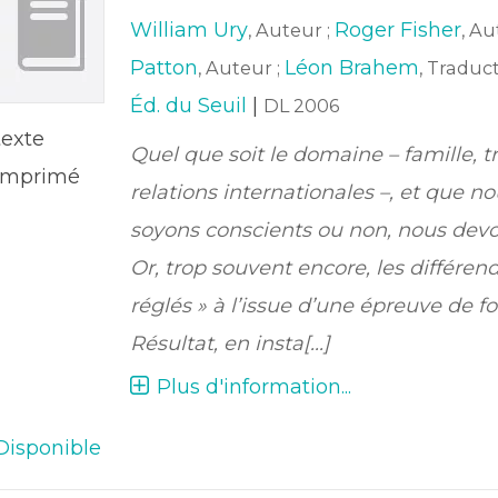
William Ury
Roger Fisher
, Auteur ;
, Au
Patton
Léon Brahem
, Auteur ;
, Traduc
Éd. du Seuil
|
DL 2006
texte
Quel que soit le domaine – famille, tr
imprimé
relations internationales –, et que n
soyons conscients ou non, nous devo
Or, trop souvent encore, les différend
réglés » à l’issue d’une épreuve de fo
Résultat, en insta[...]
Plus d'information...
Disponible