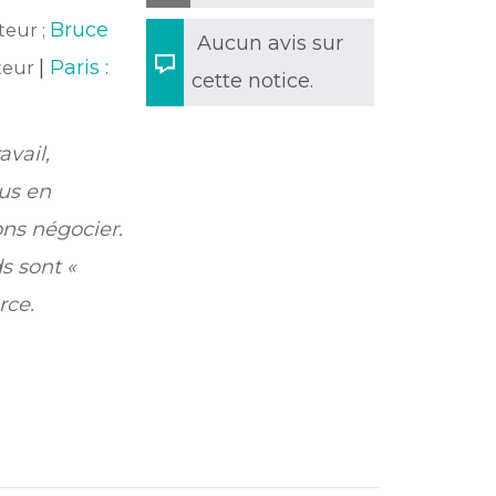
Bruce
teur ;
Aucun avis sur
|
Paris :
teur
cette notice.
avail,
ous en
ns négocier.
s sont «
rce.