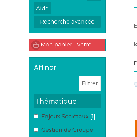
Recherche avancée
É
l
affiner
Thématique
Enjeux Sociétaux
[1]
Gestion de Groupe