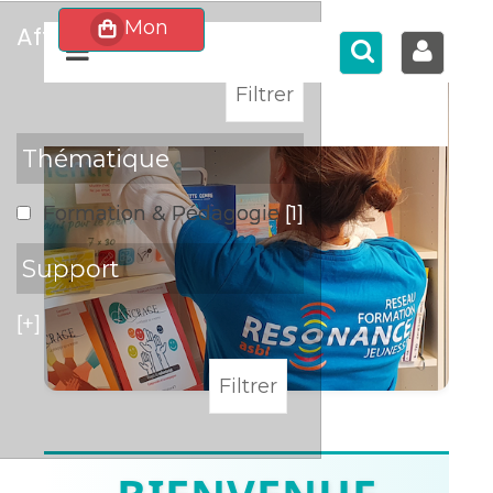
affiner
>
Thématique
Formation & Pédagogie
[1]
Support
[+]