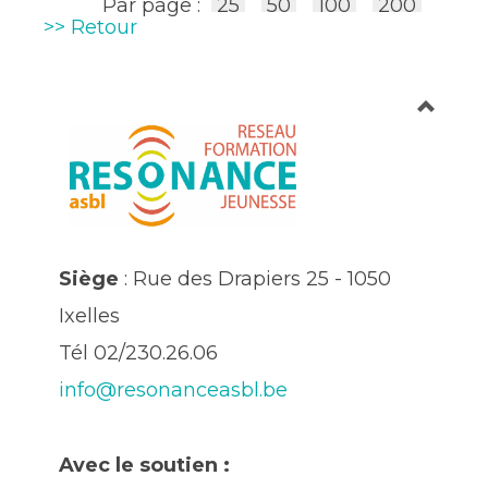
Par page :
25
50
100
200
>> Retour
Siège
: Rue des Drapiers 25 - 1050
Ixelles
Tél 02/230.26.06
info@resonanceasbl.be
Avec le soutien :