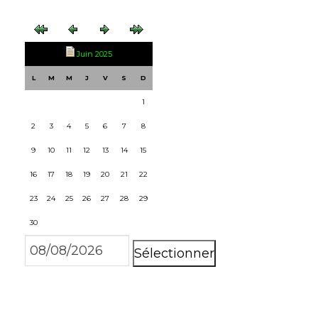
Juin 2025
L
M
M
J
V
S
D
1
2
3
4
5
6
7
8
9
10
11
12
13
14
15
16
17
18
19
20
21
22
23
24
25
26
27
28
29
30