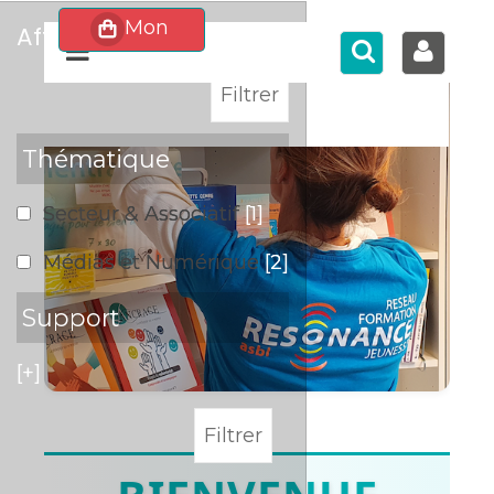
affiner
>
Thématique
Secteur & Associatif
[1]
Médias et Numérique
[2]
Support
[+]