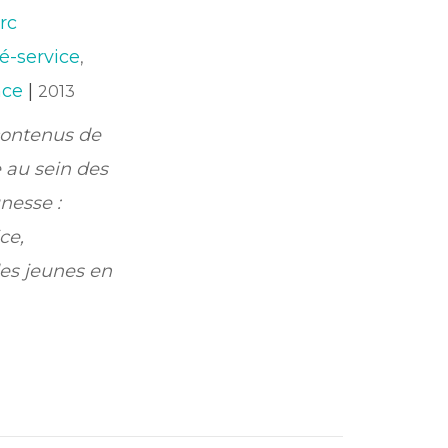
rc
lé-service
,
nce
|
2013
 contenus de
 au sein des
nesse :
ce,
des jeunes en