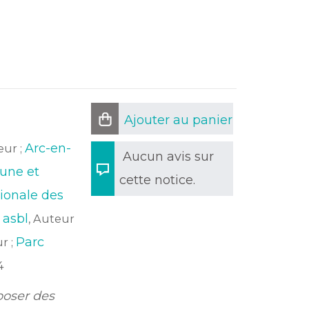
Ajouter au panier
Arc-en-
eur ;
Aucun avis sur
une et
cette notice.
ionale des
 asbl
, Auteur
Parc
r ;
4
 poser des