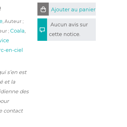
!
Ajouter au panier
e
, Auteur ;
Aucun avis sur
Coala
eur ;
,
cette notice.
vice
rc-en-ciel
ui s’en est
é et la
idienne des
pour
e contact