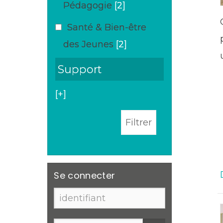
Pédagogie
[2]
Santé & Bien-être
des Jeunes
[2]
Support
[+]
Se connecter