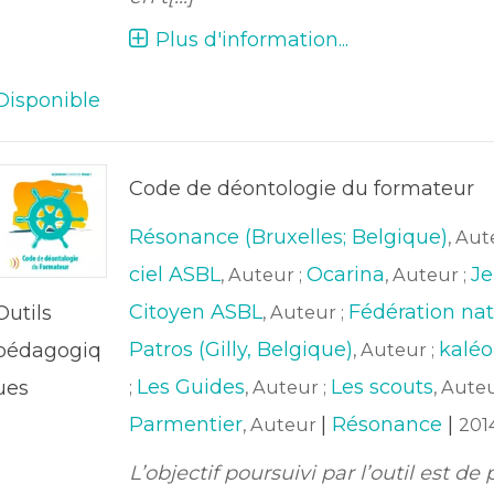
Plus d'information...
Disponible
Code de déontologie du formateur
Résonance (Bruxelles; Belgique)
, Aut
ciel ASBL
Ocarina
Je
, Auteur ;
, Auteur ;
Citoyen ASBL
Fédération nat
Outils
, Auteur ;
Patros (Gilly, Belgique)
kaléo
pédagogiq
, Auteur ;
Les Guides
Les scouts
ues
;
, Auteur ;
, Auteu
Parmentier
|
Résonance
|
, Auteur
201
L’objectif poursuivi par l’outil est de