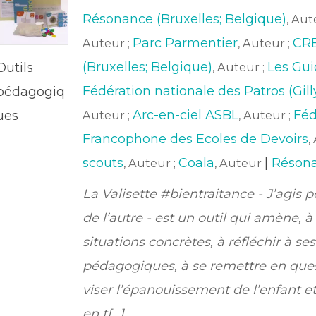
Résonance (Bruxelles; Belgique)
, Aut
Parc Parmentier
CR
Auteur ;
, Auteur ;
(Bruxelles; Belgique)
Les Gui
Outils
, Auteur ;
Fédération nationale des Patros (Gill
pédagogiq
Arc-en-ciel ASBL
Féd
ues
Auteur ;
, Auteur ;
Francophone des Ecoles de Devoirs
,
scouts
Coala
|
Réson
, Auteur ;
, Auteur
La Valisette #bientraitance - J’agis p
de l’autre - est un outil qui amène, à
situations concrètes, à réfléchir à se
pédagogiques, à se remettre en ques
viser l’épanouissement de l’enfant e
en t[...]