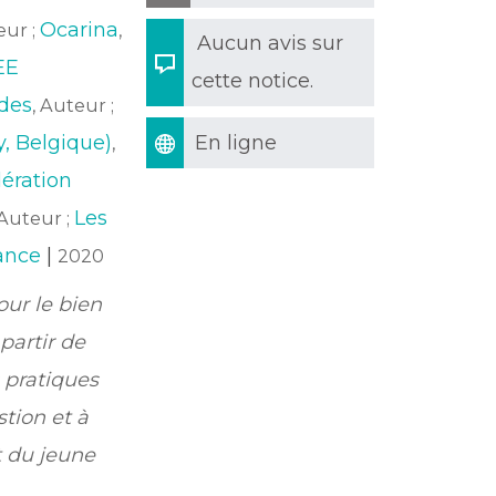
Ocarina
eur ;
,
Aucun avis sur
EE
cette notice.
des
, Auteur ;
y, Belgique)
En ligne
,
ération
Les
 Auteur ;
ance
|
2020
our le bien
 partir de
s pratiques
tion et à
t du jeune