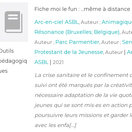
Fiche moi le fun : ...même à distance 
Arc-en-ciel ASBL
Animagiqu
, Auteur ;
Résonance (Bruxelles; Belgique)
, Aut
Parc Parmentier
Ser
Auteur ;
, Auteur ;
Outils
Protestant de la Jeunesse
|
A
, Auteur
pédagogiq
ASBL
|
2021
ues
La crise sanitaire et le confinement q
suivi ont été marqués par la créativit
nécessaire adaptation de la vie quot
jeunes qui se sont mis·es en action 
poursuivre leurs missions et garder l
avec les enfa[...]