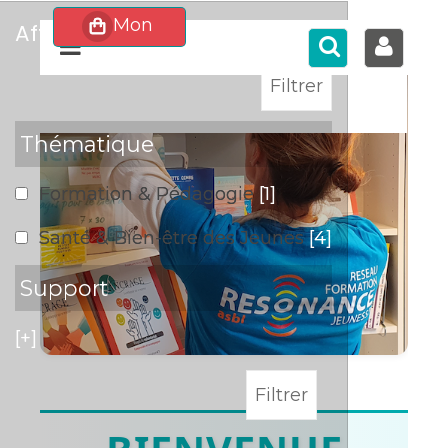
affiner
>
Thématique
Formation & Pédagogie
[1]
Santé & Bien-être des Jeunes
[4]
Support
[+]