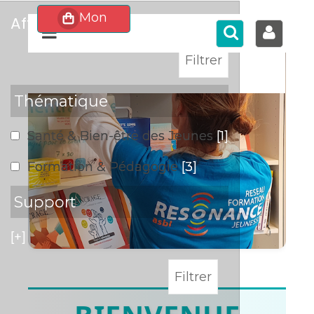
affiner
>
Thématique
Santé & Bien-être des Jeunes
[1]
Formation & Pédagogie
[3]
Support
[+]